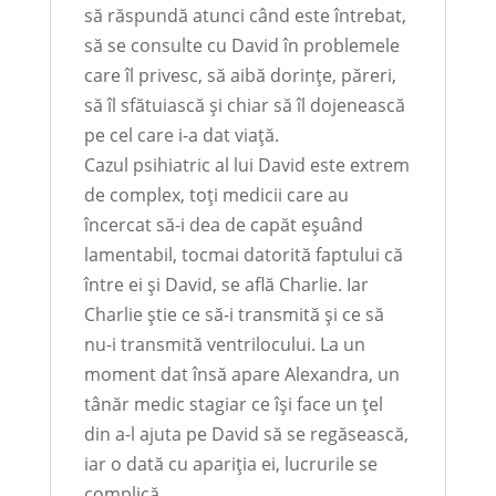
să răspundă atunci când este întrebat,
să se consulte cu David în problemele
care îl privesc, să aibă dorințe, păreri,
să îl sfătuiască și chiar să îl dojenească
pe cel care i-a dat viață.
Cazul psihiatric al lui David este extrem
de complex, toți medicii care au
încercat să-i dea de capăt eșuând
lamentabil, tocmai datorită faptului că
între ei și David, se află Charlie. Iar
Charlie știe ce să-i transmită și ce să
nu-i transmită ventrilocului. La un
moment dat însă apare Alexandra, un
tânăr medic stagiar ce își face un țel
din a-l ajuta pe David să se regăsească,
iar o dată cu apariția ei, lucrurile se
complică.