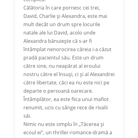
Călătoria în care pornesc cei trei,
David, Charlie și Alexandra, este mai
mult decât un drum spre locurile
natale ale lui David, acolo unde
Alexandra bănuiește că s-ar fi
întâmplat nenorocirea căreia i-a căzut
pradă pacientul său. Este un drum
către sine, nu neapărat al eroului
nostru către el însuși, ci și al Alexandrei
către libertate, căci ea nu este nici pe
departe o persoană oarecare.
Întâmplător, ea este fiica unui mafiot
renumit, ucis cu sânge rece de rivalii
săi.
Nimic nu este simplu în „Tăcerea și
ecoul ei”, un thriller-romance-dramă a