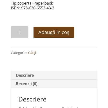
Tip coperta: Paperback
ISBN: 978-630-6553-43-3
Cantitate
Adaugă în coș
Tăcerea
și
ecoul
Categorie:
Cărți
ei
Descriere
Recenzii (0)
Descriere