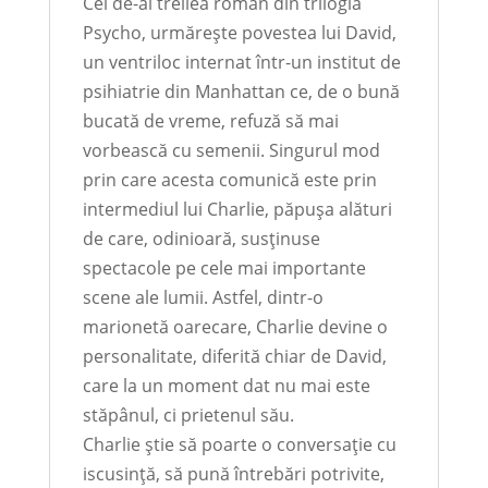
Cel de-al treilea roman din trilogia
Psycho, urmărește povestea lui David,
un ventriloc internat într-un institut de
psihiatrie din Manhattan ce, de o bună
bucată de vreme, refuză să mai
vorbească cu semenii. Singurul mod
prin care acesta comunică este prin
intermediul lui Charlie, păpușa alături
de care, odinioară, susținuse
spectacole pe cele mai importante
scene ale lumii. Astfel, dintr-o
marionetă oarecare, Charlie devine o
personalitate, diferită chiar de David,
care la un moment dat nu mai este
stăpânul, ci prietenul său.
Charlie știe să poarte o conversație cu
iscusință, să pună întrebări potrivite,