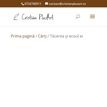
0732740511
contact@cristianplusart.ro
Prima pagină
/
Cărți
/ Tăcerea și ecoul ei