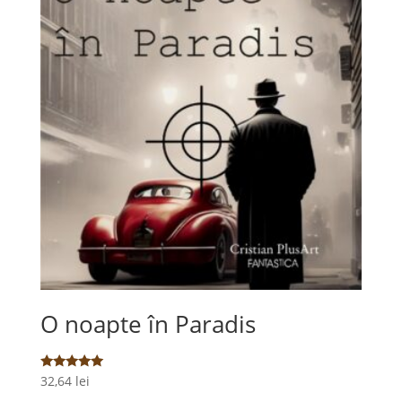
O noapte în Paradis
Evaluat la
32,64
lei
5.00
din 5