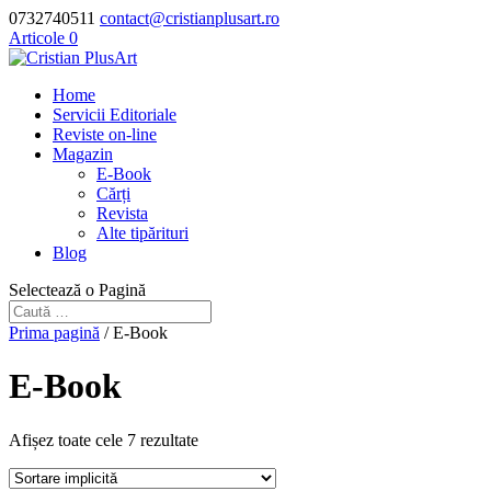
0732740511
contact@cristianplusart.ro
Articole 0
Home
Servicii Editoriale
Reviste on-line
Magazin
E-Book
Cărți
Revista
Alte tipărituri
Blog
Selectează o Pagină
Prima pagină
/ E-Book
E-Book
Afișez toate cele 7 rezultate