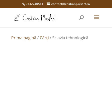
0732740511
contact@cristianplusart.ro
Prima pagină
/
Cărți
/ Sclavia tehnologică