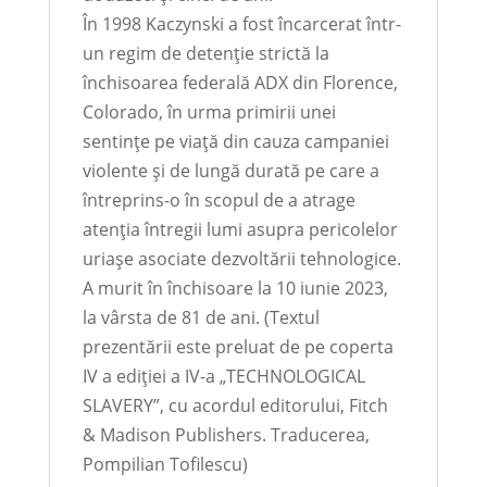
În 1998 Kaczynski a fost încarcerat într-
un regim de detenție strictă la
închisoarea federală ADX din Florence,
Colorado, în urma primirii unei
sentințe pe viață din cauza campaniei
violente și de lungă durată pe care a
întreprins-o în scopul de a atrage
atenția întregii lumi asupra pericolelor
uriașe asociate dezvoltării tehnologice.
A murit în închisoare la 10 iunie 2023,
la vârsta de 81 de ani. (Textul
prezentării este preluat de pe coperta
IV a ediției a IV-a „TECHNOLOGICAL
SLAVERY”, cu acordul editorului, Fitch
& Madison Publishers. Traducerea,
Pompilian Tofilescu)