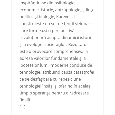
Inspirându-se din psihologie,
economie, istorie, antropologie, științe
politice și biologie, Kaczynski
construiește un set de teorii vizionare
care formează o perspectivă
revoluționară asupra dinamicii istoriei
și a evoluției societăților. Rezultatul
este o provocare comprehensivă la
adresa valorilor fundamentale și a
ipotezelor lumii moderne conduse de
tehnologie, atribuind cauza catastrofei
ce se desfășoară cu repeziciune
tehnologiei însăși și oferind în același
timp o speranță pentru o redresare
finală.
(…)