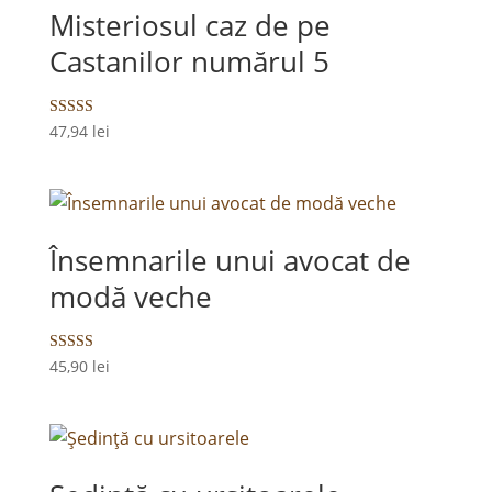
Misteriosul caz de pe
Castanilor numărul 5
Evaluat la
47,94
lei
5.00
din 5
Însemnarile unui avocat de
modă veche
Evaluat la
45,90
lei
5.00
din 5