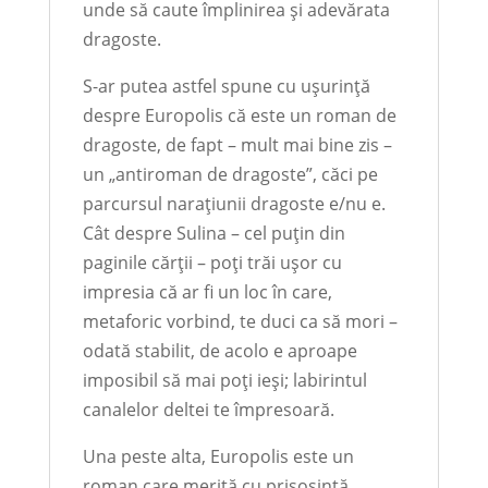
unde să caute împlinirea și adevărata
dragoste.
S-ar putea astfel spune cu ușurință
despre Europolis că este un roman de
dragoste, de fapt – mult mai bine zis –
un „antiroman de dragoste”, căci pe
parcursul narațiunii dragoste e/nu e.
Cât despre Sulina – cel puțin din
paginile cărții – poți trăi ușor cu
impresia că ar fi un loc în care,
metaforic vorbind, te duci ca să mori –
odată stabilit, de acolo e aproape
imposibil să mai poți ieși; labirintul
canalelor deltei te împresoară.
Una peste alta, Europolis este un
roman care merită cu prisosință