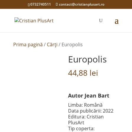
0732740511
contact@cristianplusart.ro
Prima pagină
/
Cărți
/ Europolis
Europolis
44,88
lei
Autor Jean Bart
Limba: Română
Data publicării: 2022
Editura: Cristian
PlusArt
Tip coperta: