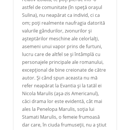
astfel de comunitate (în speță orașul
Sulina), nu neapărat ca individ, ci ca
om; poți realmente naufragia datorită
valurile gândurilor, zvonurilor și
așteptărilor meschine ale celorlalți,
asemeni unui vapor prins de furtuni,
lucru care de altfel se și întâmplă cu
personajele principale ale romanului,
excepțional de bine creionate de către
autor. Și când spun aceasta nu mă
refer neapărat la Evantia și la tatăl ei
Nicola Marulis (așa-zis Americanul),
căci drama lor este evidentă, cât mai
ales la Penelopa Marulis, soția lui
Stamati Marulis, o femeie frumoasă
dar care, în ciuda frumuseții, nu a știut