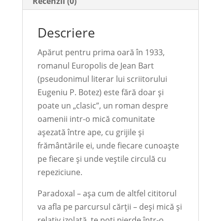
Recenzii (0)
Descriere
Apărut pentru prima oară în 1933,
romanul Europolis de Jean Bart
(pseudonimul literar lui scriitorului
Eugeniu P. Botez) este fără doar și
poate un „clasic”, un roman despre
oamenii intr-o mică comunitate
așezată între ape, cu grijile și
frământările ei, unde fiecare cunoaște
pe fiecare și unde veștile circulă cu
repeziciune.
Paradoxal – așa cum de altfel cititorul
va afla pe parcursul cărții – deși mică și
relativ izolată, te poți pierde într-o