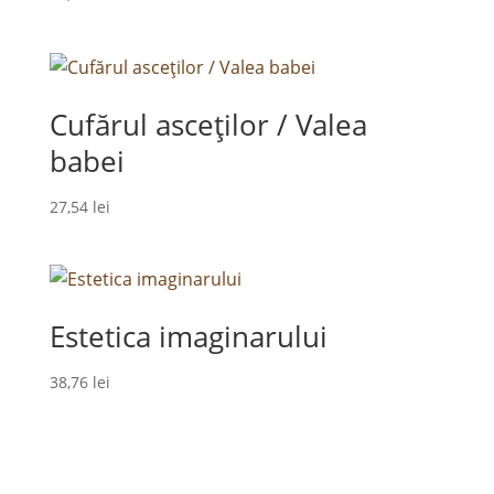
Cufărul asceților / Valea
babei
27,54
lei
Estetica imaginarului
38,76
lei