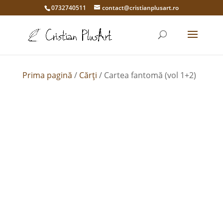
0732740511
contact@cristianplusart.ro
Prima pagină
/
Cărți
/ Cartea fantomă (vol 1+2)