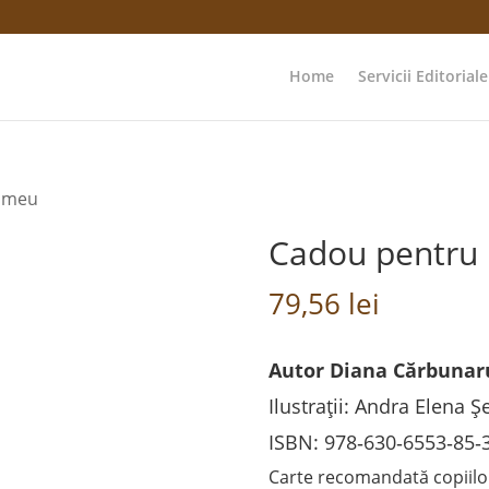
Home
Servicii Editoriale
l meu
Cadou pentru 
79,56
lei
Autor Diana Cărbunar
Ilustrații: Andra Elena Ș
ISBN: 978‑630‑6553‑85‑
Carte recomandată copiilor