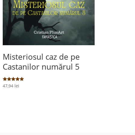
Misteriosul caz de pe
Castanilor numărul 5
Evaluat la
47,94
lei
5.00
din 5