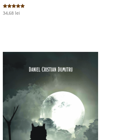
Evaluat la
34,68
lei
5.00
din 5