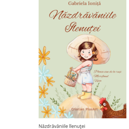
Năzdrăvăniile llenuței