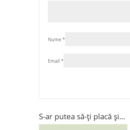
Nume
*
Email
*
S-ar putea să-ți placă și…