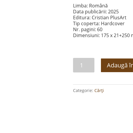
Limba: Română
Data publicării: 2025
Editura: Cristian PlusArt
Tip coperta: Hardcover
Nr. pagini: 60
Dimensiuni: 175 x 21+250
Cantitate
Adaugă î
Cadou
pentru
puiul
Categorie:
Cărți
meu