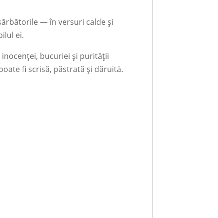
sărbătorile — în versuri calde și
ilul ei.
inocenței, bucuriei și purității
oate fi scrisă, păstrată și dăruită.