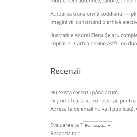
momentele autentice, tandre, uneori m
Autoarea transformă cotidianul — plimb
imagini vii, construind o arhivă afectiv
Ilustrațiile Andrei Elena Șelaru comple
copilăriei. Cartea devine astfel nu doa
Recenzii
Nu există recenzii până acum.
Fii primul care scrii o recenzie pent
Adresa ta de email nu va fi publicată.
Evaluarea ta
*
Recenzia ta
*