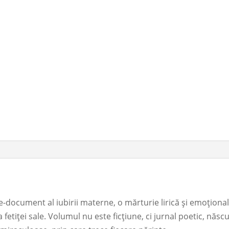
e-document al iubirii materne, o mărturie lirică și emoțional
etiței sale. Volumul nu este ficțiune, ci jurnal poetic, născu