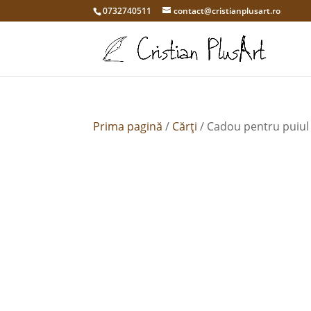
0732740511
contact@cristianplusart.ro
Prima pagină
/
Cărți
/ Cadou pentru puiu