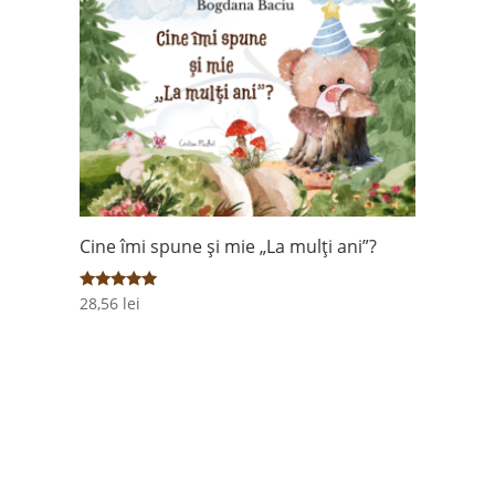
Cine îmi spune și mie „La mulți ani”?
Evaluat la
28,56
lei
5.00
din 5