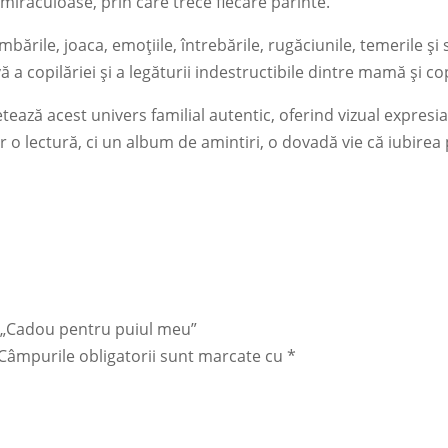
iraculoase, prin care trece fiecare părinte.
ările, joaca, emoțiile, întrebările, rugăciunile, temerile și 
ă a copilăriei și a legăturii indestructibile dintre mamă și cop
tează acest univers familial autentic, oferind vizual expresia 
r o lectură, ci un album de amintiri, o dovadă vie că iubirea p
ru „Cadou pentru puiul meu”
Câmpurile obligatorii sunt marcate cu
*