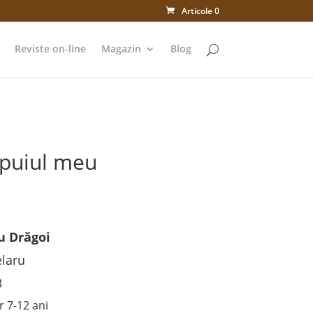
Articole 0
Reviste on-line
Magazin
Blog
puiul meu
u Drăgoi
elaru
3
 7-12 ani