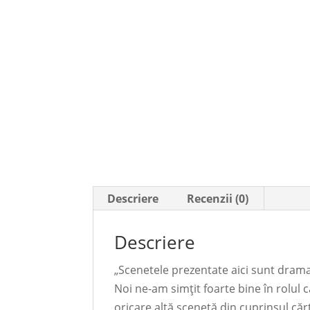
Descriere
Recenzii (0)
Descriere
„Scenetele prezentate aici sunt dramati
Noi ne-am simțit foarte bine în rolul c
oricare altă scenetă din cuprinsul cărț