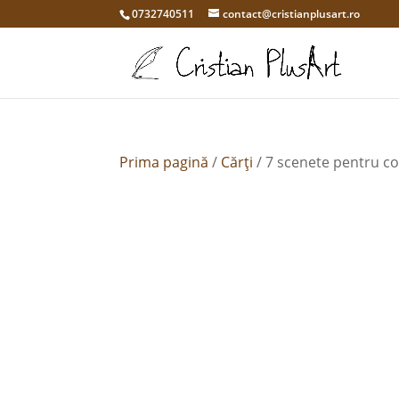
0732740511
contact@cristianplusart.ro
Prima pagină
/
Cărți
/ 7 scenete pentru co