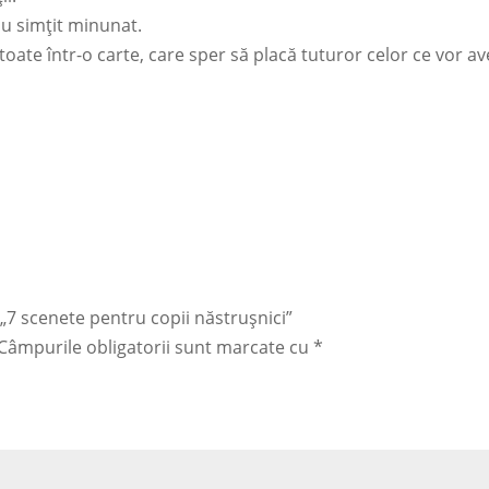
-au simțit minunat.
oate într-o carte, care sper să placă tuturor celor ce vor avea
u „7 scenete pentru copii năstrușnici”
Câmpurile obligatorii sunt marcate cu
*