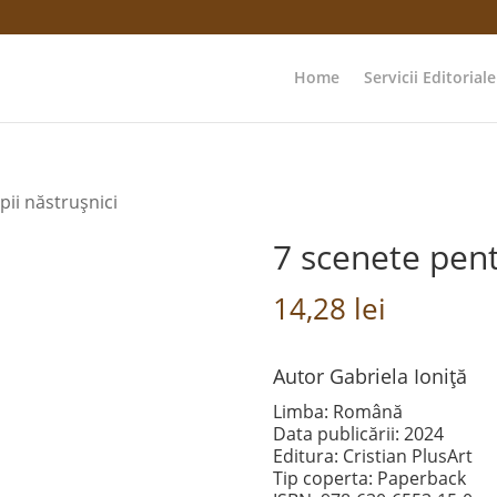
Home
Servicii Editoriale
pii năstrușnici
7 scenete pent
14,28
lei
Autor Gabriela Ioniță
Limba: Română
Data publicării: 2024
Editura: Cristian PlusArt
Tip coperta: Paperback