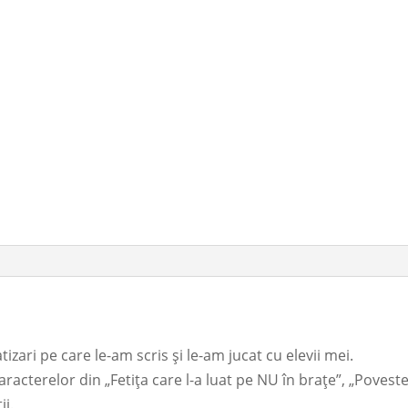
zari pe care le-am scris și le-am jucat cu elevii mei.
aracterelor din „Fetița care l-a luat pe NU în brațe”, „Poveste
ii.