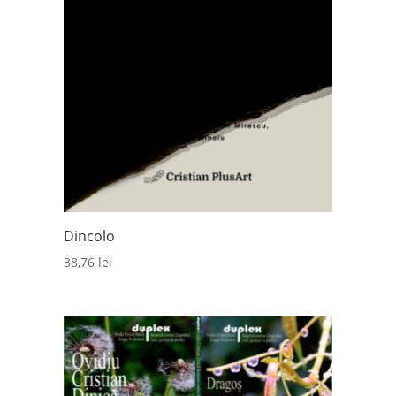
Dincolo
38,76
lei