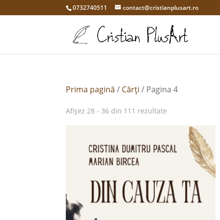
0732740511
contact@cristianplusart.ro
Prima pagină
/
Cărți
/ Pagina 4
Afișez 28 - 36 din 111 rezultate