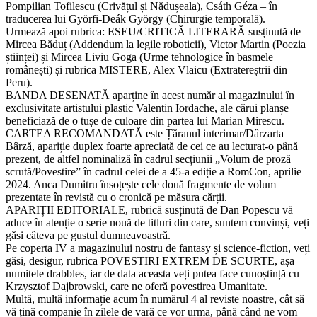
Pompilian Tofilescu (Crivățul și Nădușeala), Csáth Géza – în
traducerea lui Györfi-Deák György (Chirurgie temporală).
Urmează apoi rubrica: ESEU/CRITICĂ LITERARĂ susținută de
Mircea Băduț (Addendum la legile roboticii), Victor Martin (Poezia
științei) și Mircea Liviu Goga (Urme tehnologice în basmele
românești) și rubrica MISTERE, Alex Vlaicu (Extratereștrii din
Peru).
BANDA DESENATĂ aparține în acest număr al magazinului în
exclusivitate artistului plastic Valentin Iordache, ale cărui planșe
beneficiază de o tușe de culoare din partea lui Marian Mirescu.
CARTEA RECOMANDATĂ este Țăranul interimar/Dârzarta
Bârză, apariție duplex foarte apreciată de cei ce au lecturat-o până
prezent, de altfel nominaliză în cadrul secțiunii „Volum de proză
scrută/Povestire” în cadrul celei de a 45-a ediție a RomCon, aprilie
2024. Anca Dumitru însoțește cele două fragmente de volum
prezentate în revistă cu o cronică pe măsura cărții.
APARIȚII EDITORIALE, rubrică susținută de Dan Popescu vă
aduce în atenție o serie nouă de titluri din care, suntem convinși, veți
găsi câteva pe gustul dumneavoastră.
Pe coperta IV a magazinului nostru de fantasy și science-fiction, veți
găsi, desigur, rubrica POVESTIRI EXTREM DE SCURTE, așa
numitele drabbles, iar de data aceasta veți putea face cunoștință cu
Krzysztof Dajbrowski, care ne oferă povestirea Umanitate.
Multă, multă informație acum în numărul 4 al reviste noastre, cât să
vă țină companie în zilele de vară ce vor urma, până când ne vom