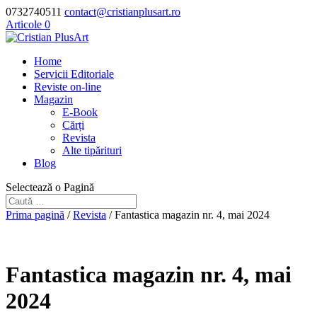
0732740511
contact@cristianplusart.ro
Articole 0
Home
Servicii Editoriale
Reviste on-line
Magazin
E-Book
Cărți
Revista
Alte tipărituri
Blog
Selectează o Pagină
Prima pagină
/
Revista
/ Fantastica magazin nr. 4, mai 2024
Fantastica magazin nr. 4, mai
2024