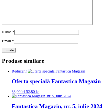
Nume
*
Email
*
Produse similare
Reduceri!
Oferta specială Fantastica Magazin
Prețul
Prețul
88,00
lei
52,80
lei
inițial
curent
a
este:
fost:
52,80 lei.
Fantastica Magazin, nr. 5, iulie 2024
88,00 lei.