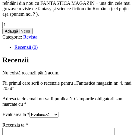
reîntâlni din nou cu FANTASTICA MAGAZIN – una din cele mai
grozave reviste de fantasy și science fiction din România (cel puțin
așa spunem noi ? ).
Cantitate
Fantastica
Adaugă în coș
magazin
Categorie:
Revista
nr.
4,
Recenzii (0)
mai
2024
Recenzii
Nu există recenzii până acum.
Fii primul care scrii o recenzie pentru „Fantastica magazin nr. 4, mai
2024”
Adresa ta de email nu va fi publicată.
Câmpurile obligatorii sunt
marcate cu
*
Evaluarea ta
*
Recenzia ta
*