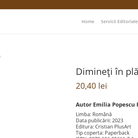
Home
Servicii Editoriale
ă
Dimineți în p
20,40
lei
Autor Emilia Popescu
Limba: Română
Data publicării: 2023
Editura: Cristian PlusArt
Tip coperta: Paperback