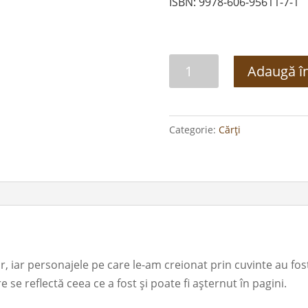
ISBN: 9978-606-95611-7-1
Cantitate
Adaugă î
Dimineți
în
plămadă
Categorie:
Cărți
, iar personajele pe care le-am creionat prin cuvinte au fos
re se reflectă ceea ce a fost şi poate fi aşternut în pagini.