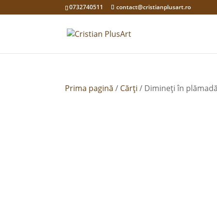
0732740511
contact@cristianplusart.ro
Prima pagină
/
Cărți
/ Dimineți în plămad