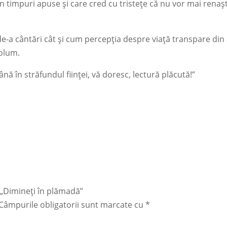
 timpuri apuse şi care cred cu tristeţe că nu vor mai renaş
 de-a cântări cât şi cum percepţia despre viaţă transpare din
volum.
ă în străfundul fiinţei, vă doresc, lectură plăcută!”
u „Dimineți în plămadă”
Câmpurile obligatorii sunt marcate cu
*