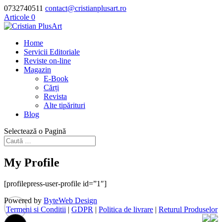
0732740511
contact@cristianplusart.ro
Articole 0
Home
Servicii Editoriale
Reviste on-line
Magazin
E-Book
Cărți
Revista
Alte tipărituri
Blog
Selectează o Pagină
My Profile
[profilepress-user-profile id=”1″]
Powered by
ByteWeb Design
Termeni si Conditii
|
GDPR
|
Politica de livrare
|
Returul Produselor